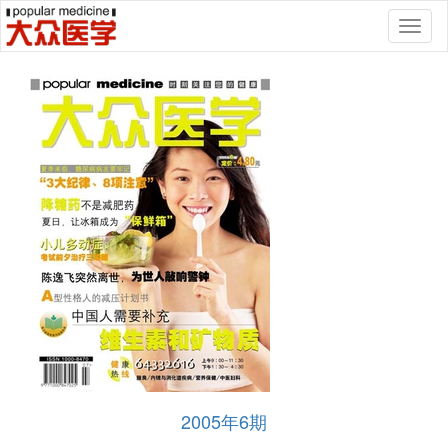
Toggl
naviga
2005年6期