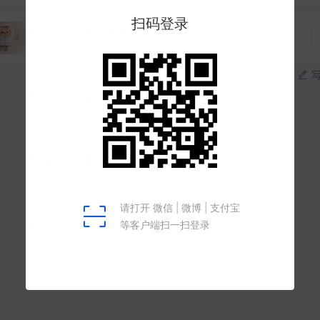
医说健康202601
已更新7期
永久有效
写