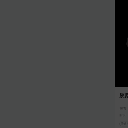
15
15
胶
观看
时间
倍速播