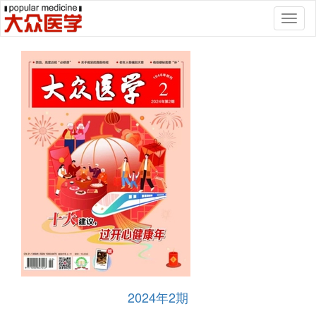
Toggl
naviga
2024年2期