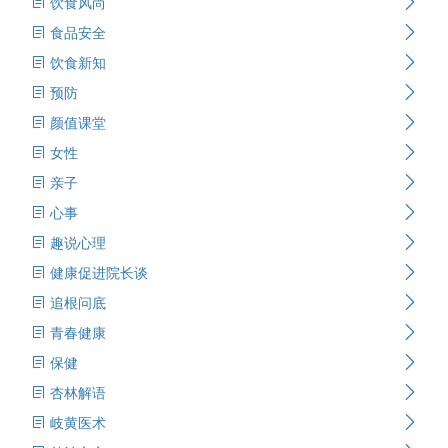
饮食风尚
食品安全
饮食新知
预防
颜值课堂
女性
亲子
心事
趣说心理
健康促进院长谈
追根问底
青春健康
保健
杏林解语
岐黄医术