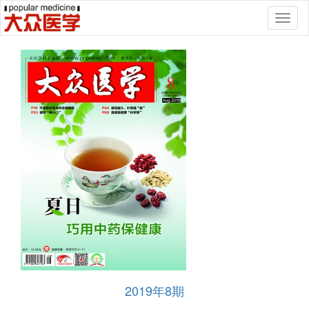
Toggl
naviga
2019年8期