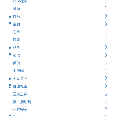
巧识蔬菜
预防
红颜
宝贝
心事
性事
孕事
运动
保健
中药园
大众导医
健康城市
医患之声
慢性病用药
药物安全