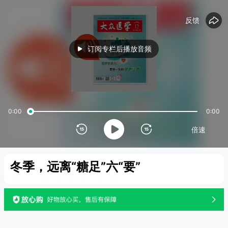
15
15
反馈
订阅专栏后播放音频
0:00
0:00
倍速
冬季，远离“糖足”六“要”