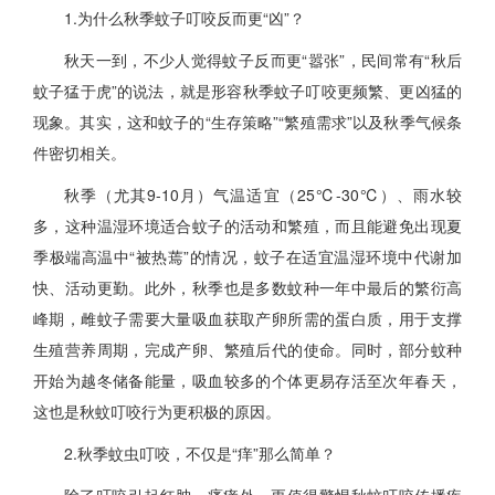
1.为什么秋季蚊子叮咬反而更“凶”？
秋天一到，不少人觉得蚊子反而更“嚣张”，民间常有“秋后
蚊子猛于虎”的说法，就是形容秋季蚊子叮咬更频繁、更凶猛的
现象。其实，这和蚊子的“生存策略”“繁殖需求”以及秋季气候条
件密切相关。
秋季（尤其9-10月）气温适宜（25℃-30℃）、雨水较
多，这种温湿环境适合蚊子的活动和繁殖，而且能避免出现夏
季极端高温中“被热蔫”的情况，蚊子在适宜温湿环境中代谢加
快、活动更勤。此外，秋季也是多数蚊种一年中最后的繁衍高
峰期，雌蚊子需要大量吸血获取产卵所需的蛋白质，用于支撑
生殖营养周期，完成产卵、繁殖后代的使命。同时，部分蚊种
开始为越冬储备能量，吸血较多的个体更易存活至次年春天，
这也是秋蚊叮咬行为更积极的原因。
2.秋季蚊虫叮咬，不仅是“痒”那么简单？