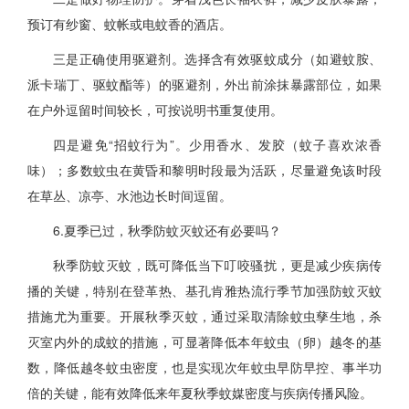
预订有纱窗、蚊帐或电蚊香的酒店。
三是正确使用驱避剂。选择含有效驱蚊成分（如避蚊胺、
派卡瑞丁、驱蚊酯等）的驱避剂，外出前涂抹暴露部位，如果
在户外逗留时间较长，可按说明书重复使用。
四是避免“招蚊行为”。少用香水、发胶（蚊子喜欢浓香
味）；多数蚊虫在黄昏和黎明时段最为活跃，尽量避免该时段
在草丛、凉亭、水池边长时间逗留。
6.夏季已过，秋季防蚊灭蚊还有必要吗？
秋季防蚊灭蚊，既可降低当下叮咬骚扰，更是减少疾病传
播的关键，特别在登革热、基孔肯雅热流行季节加强防蚊灭蚊
措施尤为重要。开展秋季灭蚊，通过采取清除蚊虫孳生地，杀
灭室内外的成蚊的措施，可显著降低本年蚊虫（卵）越冬的基
数，降低越冬蚊虫密度，也是实现次年蚊虫早防早控、事半功
倍的关键，能有效降低来年夏秋季蚊媒密度与疾病传播风险。