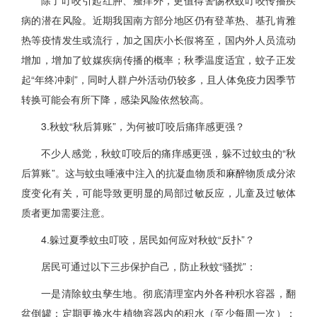
除了叮咬引起红肿、瘙痒外，更值得警惕秋蚊叮咬传播疾
病的潜在风险。近期我国南方部分地区仍有登革热、基孔肯雅
热等疫情发生或流行，加之国庆小长假将至，国内外人员流动
增加，增加了蚊媒疾病传播的概率；秋季温度适宜，蚊子正发
起“年终冲刺”，同时人群户外活动仍较多，且人体免疫力因季节
转换可能会有所下降，感染风险依然较高。
3.秋蚊“秋后算账”，为何被叮咬后痛痒感更强？
不少人感觉，秋蚊叮咬后的痛痒感更强，躲不过蚊虫的“秋
后算账”。这与蚊虫唾液中注入的抗凝血物质和麻醉物质成分浓
度变化有关，可能导致更明显的局部过敏反应，儿童及过敏体
质者更加需要注意。
4.躲过夏季蚊虫叮咬，居民如何应对秋蚊“反扑”？
居民可通过以下三步保护自己，防止秋蚊“骚扰”：
一是清除蚊虫孳生地。彻底清理室内外各种积水容器，翻
盆倒罐；定期更换水生植物容器内的积水（至少每周一次）；