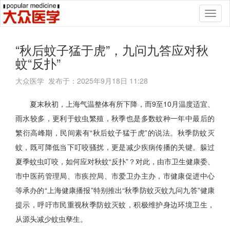
Toggl
naviga
“秋后蚊子猛于虎”，九问九答应对秋
蚊“反扑”
大众医学 发布于：2025年9月18日 11:28
夏末秋初，上海气温整体有所下降，而9至10月温度适宜、
雨水较多，更利于蚊虫繁殖，秋季也是多数蚊种一年中最后的
繁衍高峰期，民间素有“秋后蚊子猛于虎”的说法。秋季防蚊灭
蚊，既可降低当下叮咬骚扰，更是减少疾病传播的关键。躲过
夏季蚊虫叮咬，如何应对秋蚊“反扑”？对此，由市卫生健康委、
市中医药管理局、市疾控局、市爱卫办主办，市健康促进中心
等承办的“上海健康播报”特别推出“秋季防蚊灭蚊九问九答”健康
提示，呼吁市民重视秋季防蚊灭蚊，积极维护身边环境卫生，
从源头减少蚊虫孳生。