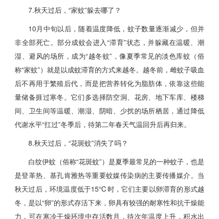
7.秋天过后，“家蚊”躲去哪了？
10月中旬以后，随着温度降低，蚊子数量逐渐减少，但并
非全部死亡。部分成蚊会进入“滞育”状态，并躲藏在温暖、潮
湿、避风的场所，成为“越冬蚊”，像夏季常见的淡色库蚊（俗
称“家蚊”）就是以成蚊滞育的方式来越冬。越冬前，雌蚊子吸血
后不再用于繁殖后代，而是把营养转化为脂肪体，依靠这些能
量储备捱过寒冬。它们多选择防空洞、花房、地下车库、楼梯
间、卫生间等温暖、潮湿、阴暗、少扰的场所栖居，通过降低
代谢水平“扛过”冬季后，待第二年春天气温回升后再归来。
8.秋天过后，“花斑蚊”消失了吗？
白纹伊蚊（俗称“花斑蚊”）是夏季最常见的一种蚊子，也是
是登革热、基孔肯雅热等重要蚊媒传染病的主要传播媒介。当
秋天过后，环境温度低于15℃时，它们主要以卵滞育的形式越
冬，是以“卵”的形式存活下来，卵具有较强的耐寒性和抗干燥能
力，可在寒冷干燥环境中存活数月，待次年温度上升，积水出