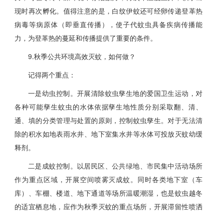
现时再次孵化。值得注意的是，白纹伊蚊还可经卵传递登革热
病毒等病原体（即垂直传播），使子代蚊虫具备疾病传播能
力，为登革热的蔓延和传播提供了重要的条件。
9.秋季公共环境高效灭蚊，如何做？
记得两个重点：
一是幼虫控制。开展清除蚊虫孳生地的爱国卫生运动，对
各种可能孳生蚊虫的水体依据孳生地性质分别采取翻、清、
通、填的分类管理与处置的原则，控制蚊虫孳生。对于无法清
除的积水如地表雨水井、地下室集水井等水体可投放灭蚊幼缓
释剂。
二是成蚊控制。以居民区、公共绿地、市民集中活动场所
作为重点区域，开展空间喷雾灭成蚊。同时各类地下室（车
库）、车棚、楼道、地下通道等场所温暖潮湿，也是蚊虫越冬
的适宜栖息地，应作为秋季灭蚊的重点场所，开展滞留性喷洒